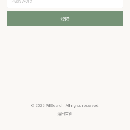
登陆
© 2025 PillSearch. All rights reserved.
返回首页